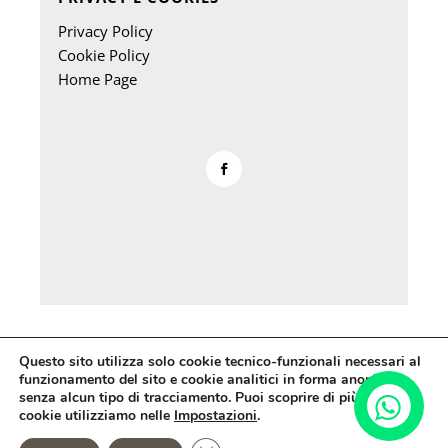
Privacy Policy
Cookie Policy
Home Page
Questo sito utilizza solo cookie tecnico-funzionali necessari al
funzionamento del sito e cookie analitici in forma anonima
S.D. Graniti S.r.l. – P.IVA 02531630909
senza alcun tipo di tracciamento. Puoi scoprire di più su quali
cookie utilizziamo nelle
Impostazioni
.
Web Project
PramaWeb